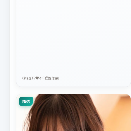
9.5万
4千
5年前
精选