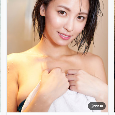
99:38