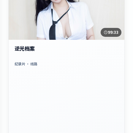
99:33
逆光档案
纪录片
· 线路