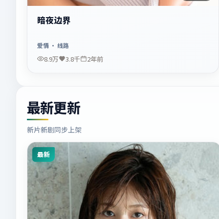
暗夜边界
爱情
· 线路
8.9万
3.8千
2年前
最新更新
新片新剧同步上架
最新