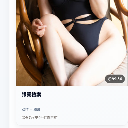
99:56
银翼档案
动作
· 线路
9.7万
4千
5年前