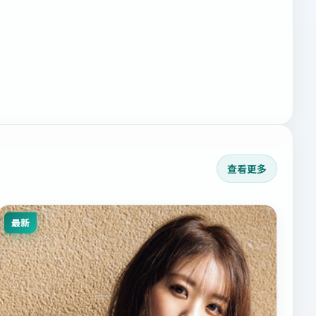
查看更多
最新