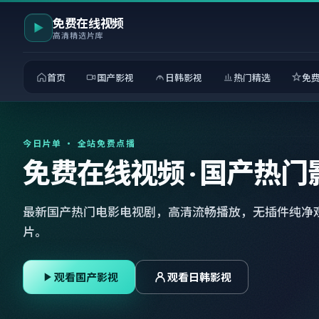
免费在线视频
高清精选片库
首页
国产影视
日韩影视
热门精选
免
今日片单 · 全站免费点播
免费在线视频 · 国产热门
最新国产热门电影电视剧，高清流畅播放，无插件纯净
片。
观看国产影视
观看日韩影视