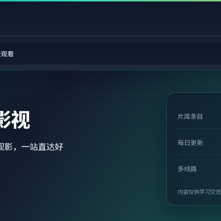
费观看
影视
片库条目
每日更新
观影，一站直达好
多线路
内容仅供学习交流