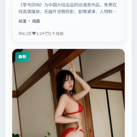
《零号回响》为中国大陆出品的动漫类作品，免费在
线高清播放、无插件流畅观影；剧情紧凑、人物鲜
明，适合休闲一口气追看。
动漫
· 线路
6.3万
3.2千
1个月前
最新