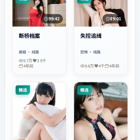
99:42
89:01
断桥档案
失控追缉
悬疑
· 线路
恐怖
· 线路
9.7万
3.9千
4年前
9.6万
4千
4年前
精选
精选