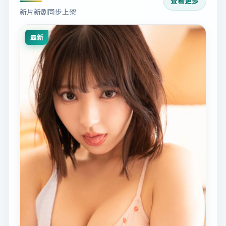
查看更多
新片新剧同步上架
最新