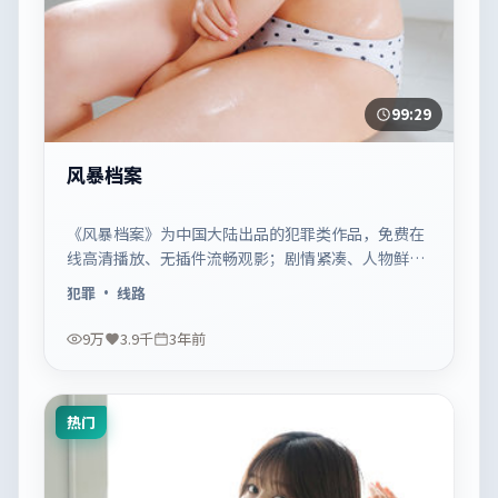
99:29
风暴档案
《风暴档案》为中国大陆出品的犯罪类作品，免费在
线高清播放、无插件流畅观影；剧情紧凑、人物鲜
明，适合休闲一口气追看。
犯罪
· 线路
9万
3.9千
3年前
热门