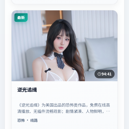
最新
94:41
逆光追缉
《逆光追缉》为美国出品的恐怖类作品，免费在线高
清播放、无插件流畅观影；剧情紧凑、人物鲜明，适
合休闲一口气追看。
恐怖
· 线路