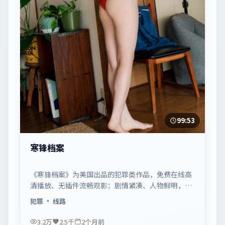
99:53
寒锋档案
《寒锋档案》为美国出品的犯罪类作品，免费在线高
清播放、无插件流畅观影；剧情紧凑、人物鲜明，适
合休闲一口气追看。
犯罪
· 线路
3.2万
2.5千
2个月前