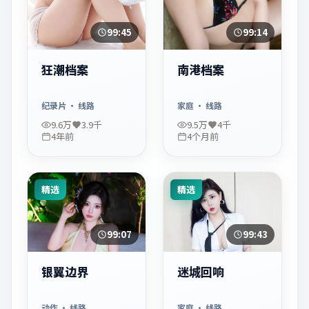
99:45
99:14
狂潮档案
南港档案
纪录片
· 线路
家庭
· 线路
9.6万
3.9千
9.5万
4千
4年前
4个月前
精选
精选
99:07
99:43
银翼边界
迷城回响
动作
· 线路
家庭
· 线路