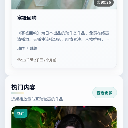
99:36
寒锋回响
《寒锋回响》为日本出品的动作类作品，免费在线高
清播放、无插件流畅观影；剧情紧凑、人物鲜明，适
合休闲一口气追看。
动作
· 线路
9.2千
2千
7个月前
热门内容
查看更多
近期播放量与互动较高的作品
热门