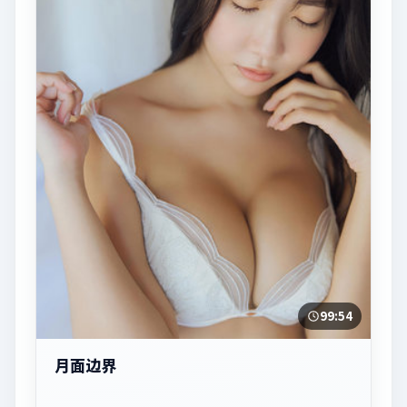
99:54
月面边界