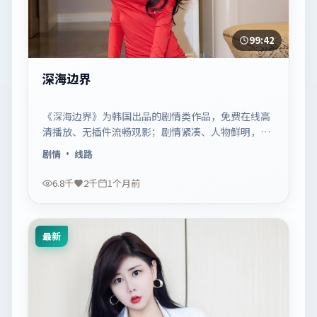
99:42
深海边界
《深海边界》为韩国出品的剧情类作品，免费在线高
清播放、无插件流畅观影；剧情紧凑、人物鲜明，适
合休闲一口气追看。
剧情
· 线路
6.8千
2千
1个月前
最新