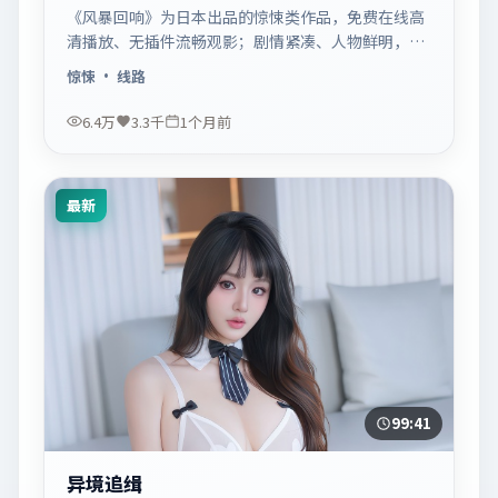
《风暴回响》为日本出品的惊悚类作品，免费在线高
清播放、无插件流畅观影；剧情紧凑、人物鲜明，适
合休闲一口气追看。
惊悚
· 线路
6.4万
3.3千
1个月前
最新
99:41
异境追缉