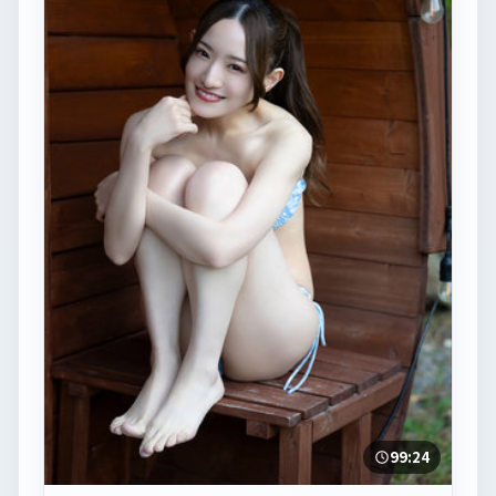
99:24