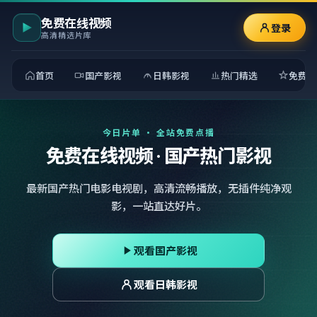
免费在线视频
登录
高清精选片库
首页
国产影视
日韩影视
热门精选
免费观
今日片单 · 全站免费点播
免费在线视频 · 国产热门影视
最新国产热门电影电视剧，高清流畅播放，无插件纯净观
影，一站直达好片。
观看国产影视
观看日韩影视