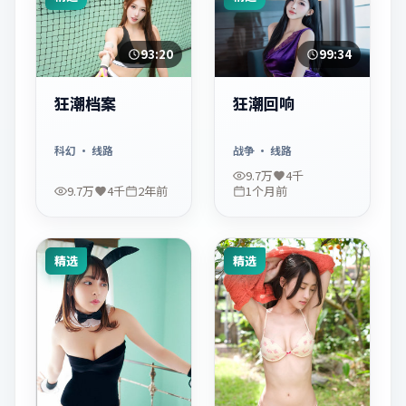
93:20
99:34
狂潮档案
狂潮回响
科幻
· 线路
战争
· 线路
9.7万
4千
9.7万
4千
2年前
1个月前
精选
精选