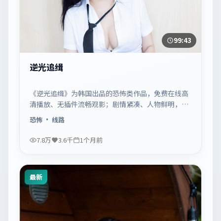
99:43
逆光追缉
《逆光追缉》为韩国出品的恐怖类作品，免费在线高
清播放、无插件流畅观影；剧情紧凑、人物鲜明，适
合休闲一口气追看。
恐怖
· 线路
7.8万
3.6千
1个月前
最新