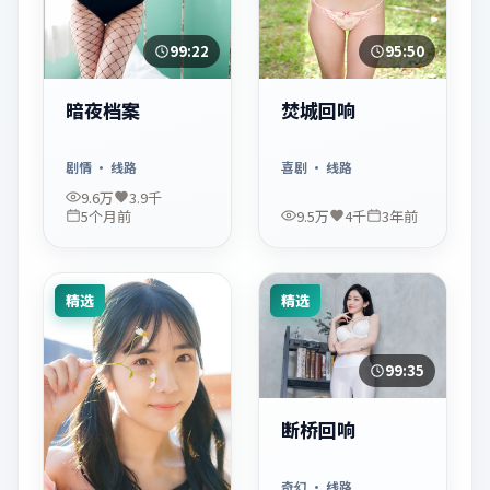
99:22
95:50
暗夜档案
焚城回响
剧情
· 线路
喜剧
· 线路
9.6万
3.9千
5个月前
9.5万
4千
3年前
精选
精选
99:35
断桥回响
奇幻
· 线路