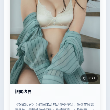
98:21
银翼边界
《银翼边界》为韩国出品的动作类作品，免费在线高
清播放、无插件流畅观影；剧情紧凑、人物鲜明，适