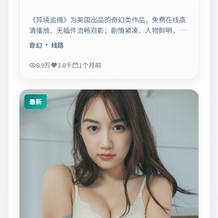
《异境追缉》为英国出品的奇幻类作品，免费在线高
清播放、无插件流畅观影；剧情紧凑、人物鲜明，适
合休闲一口气追看。
奇幻
· 线路
8.9万
3.8千
1个月前
最新