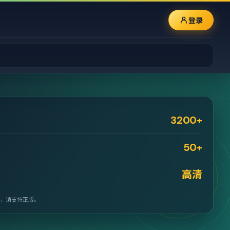
登录
3200+
50+
高清
，请支持正版。