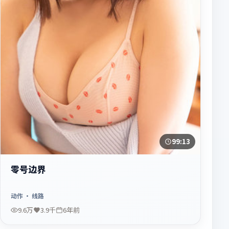
99:13
零号边界
动作
· 线路
9.6万
3.9千
6年前