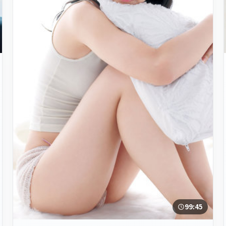
99:45