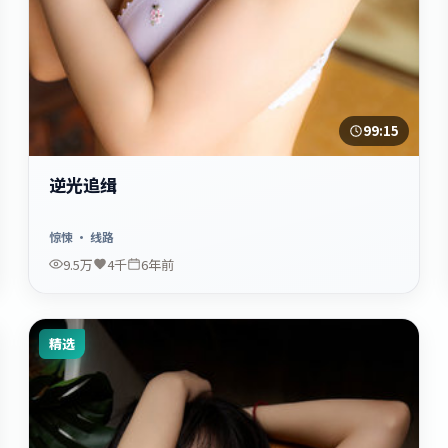
99:15
逆光追缉
惊悚
· 线路
9.5万
4千
6年前
精选