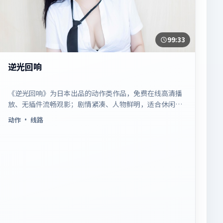
99:33
逆光回响
《逆光回响》为日本出品的动作类作品，免费在线高清播
放、无插件流畅观影；剧情紧凑、人物鲜明，适合休闲一
口气追看。
动作
· 线路