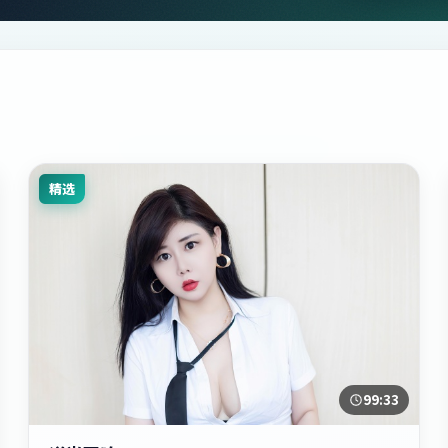
精选
99:33