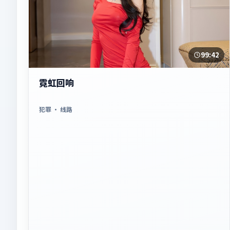
99:42
霓虹回响
犯罪
· 线路