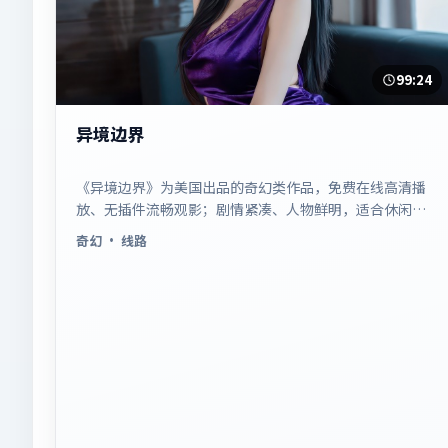
99:24
异境边界
《异境边界》为美国出品的奇幻类作品，免费在线高清播
放、无插件流畅观影；剧情紧凑、人物鲜明，适合休闲一
口气追看。
奇幻
· 线路