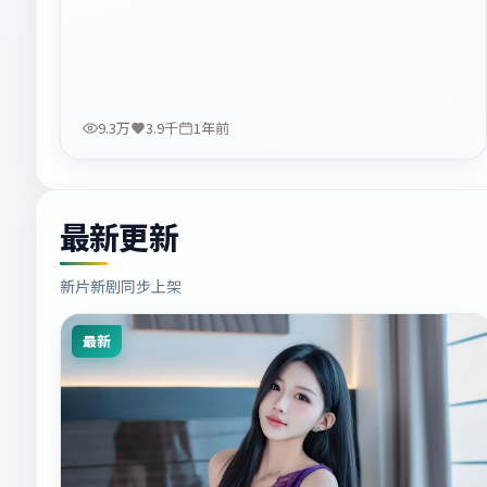
9.3万
3.9千
1年前
最新更新
新片新剧同步上架
最新