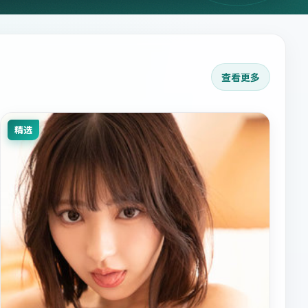
查看更多
精选