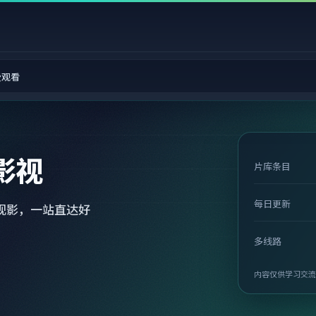
费观看
影视
片库条目
每日更新
观影，一站直达好
多线路
内容仅供学习交流