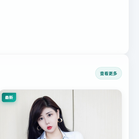
查看更多
最新