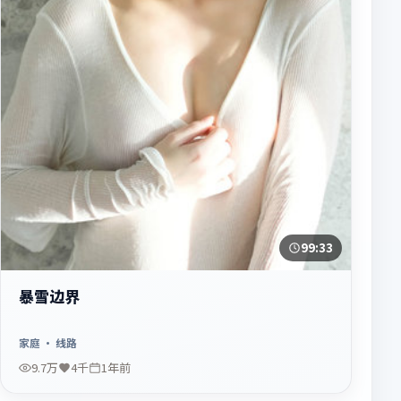
99:33
暴雪边界
家庭
· 线路
9.7万
4千
1年前