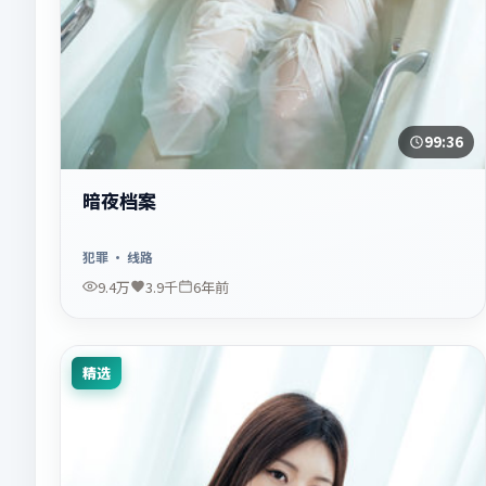
99:36
暗夜档案
犯罪
· 线路
9.4万
3.9千
6年前
精选