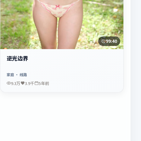
99:40
逆光边界
家庭
· 线路
9.3万
3.9千
5年前