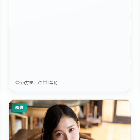
9.4万
3.9千
4年前
精选