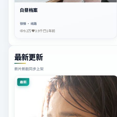
白昼档案
惊悚
· 线路
9.2万
3.9千
1年前
最新更新
新片新剧同步上架
最新