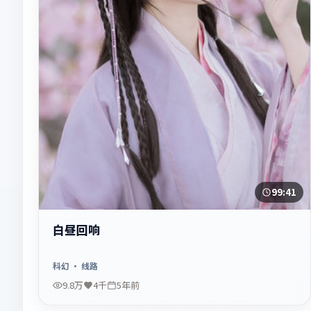
99:41
白昼回响
科幻
· 线路
9.8万
4千
5年前