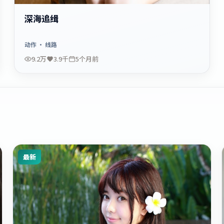
深海追缉
动作
· 线路
9.2万
3.9千
5个月前
最新