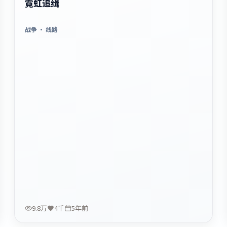
霓虹追缉
战争
· 线路
9.8万
4千
5年前