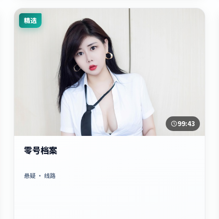
精选
99:43
零号档案
悬疑
· 线路