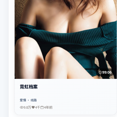
99:06
霓虹档案
爱情
· 线路
9.8万
4千
4年前