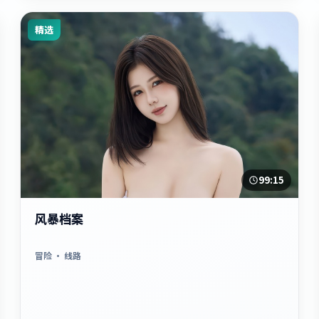
精选
99:15
风暴档案
冒险
· 线路