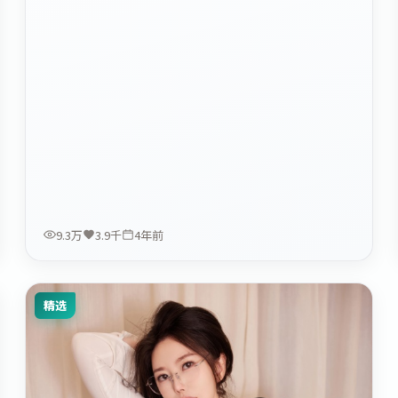
9.3万
3.9千
4年前
精选