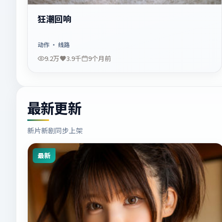
狂潮回响
动作
· 线路
9.2万
3.9千
9个月前
最新更新
新片新剧同步上架
最新