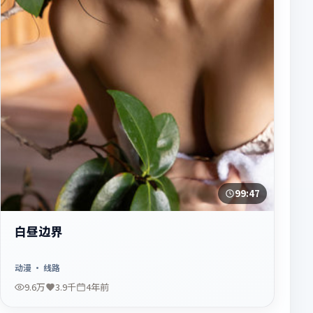
99:47
白昼边界
动漫
· 线路
9.6万
3.9千
4年前