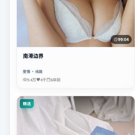
99:04
南港边界
爱情
· 线路
9.4万
4千
6年前
精选