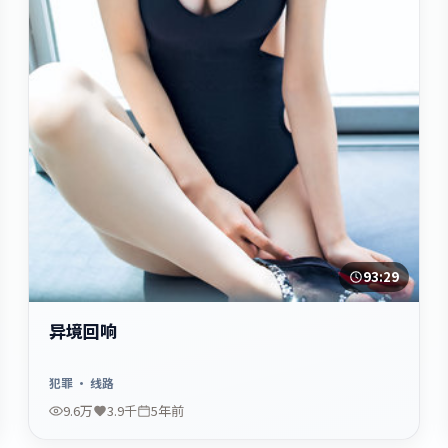
93:29
异境回响
犯罪
· 线路
9.6万
3.9千
5年前