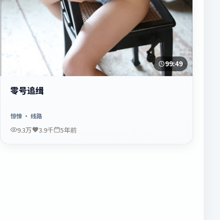
99:49
零号追缉
惊悚
· 线路
9.3万
3.9千
5年前