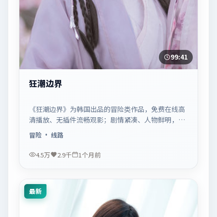
99:41
狂潮边界
《狂潮边界》为韩国出品的冒险类作品，免费在线高
清播放、无插件流畅观影；剧情紧凑、人物鲜明，适
合休闲一口气追看。
冒险
· 线路
4.5万
2.9千
1个月前
最新