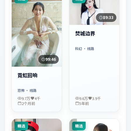
89:33
焚城边界
科幻
· 线路
99:46
霓虹回响
恐怖
· 线路
9.7万
4千
9.6万
3.9千
2个月前
5年前
精选
精选