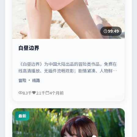
99:49
白昼边界
《白昼边界》为中国大陆出品的冒险类作品，免费在
线高清播放、无插件流畅观影；剧情紧凑、人物鲜
明，适合休闲一口气追看。
冒险
· 线路
8.3千
2.1千
4个月前
最新