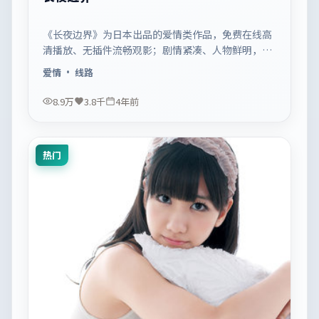
《长夜边界》为日本出品的爱情类作品，免费在线高
清播放、无插件流畅观影；剧情紧凑、人物鲜明，适
合休闲一口气追看。
爱情
· 线路
8.9万
3.8千
4年前
热门