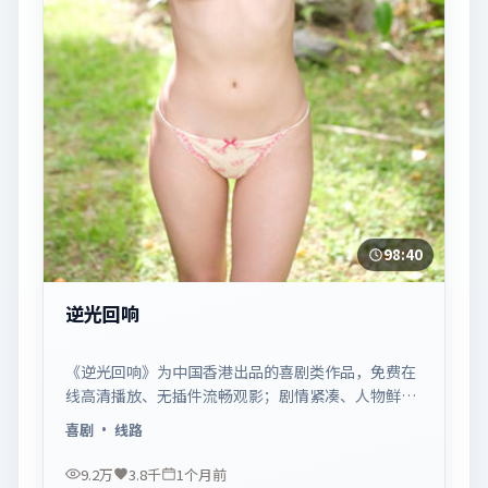
98:40
逆光回响
《逆光回响》为中国香港出品的喜剧类作品，免费在
线高清播放、无插件流畅观影；剧情紧凑、人物鲜
明，适合休闲一口气追看。
喜剧
· 线路
9.2万
3.8千
1个月前