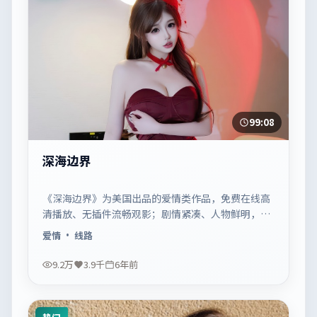
99:08
深海边界
《深海边界》为美国出品的爱情类作品，免费在线高
清播放、无插件流畅观影；剧情紧凑、人物鲜明，适
合休闲一口气追看。
爱情
· 线路
9.2万
3.9千
6年前