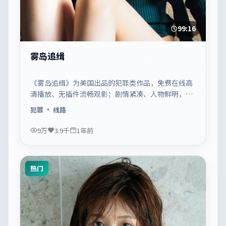
99:16
雾岛追缉
《雾岛追缉》为美国出品的犯罪类作品，免费在线高
清播放、无插件流畅观影；剧情紧凑、人物鲜明，适
合休闲一口气追看。
犯罪
· 线路
9万
3.9千
1年前
热门