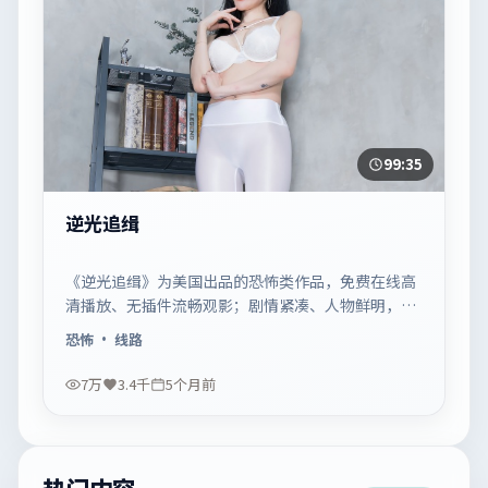
99:35
逆光追缉
《逆光追缉》为美国出品的恐怖类作品，免费在线高
清播放、无插件流畅观影；剧情紧凑、人物鲜明，适
合休闲一口气追看。
恐怖
· 线路
7万
3.4千
5个月前
热门内容