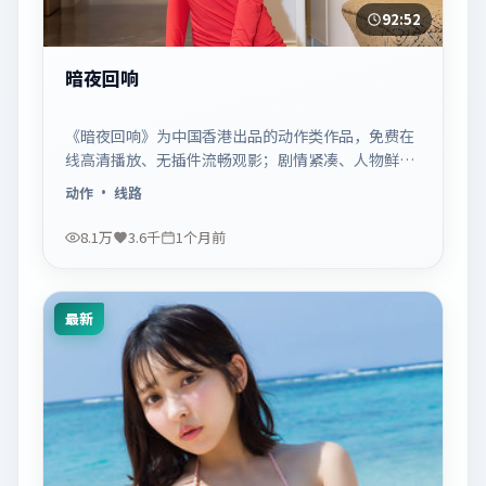
92:52
暗夜回响
《暗夜回响》为中国香港出品的动作类作品，免费在
线高清播放、无插件流畅观影；剧情紧凑、人物鲜
明，适合休闲一口气追看。
动作
· 线路
8.1万
3.6千
1个月前
最新