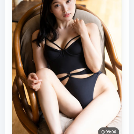
99:06