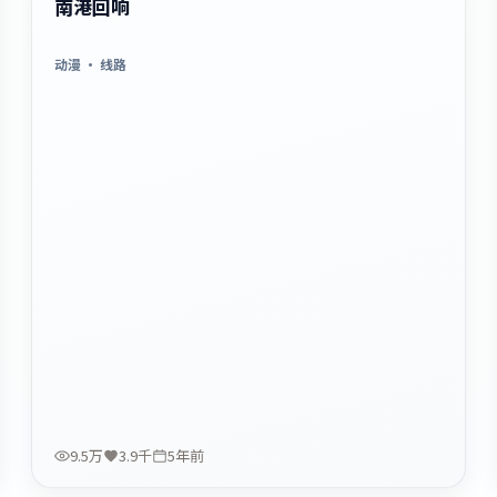
南港回响
动漫
· 线路
9.5万
3.9千
5年前