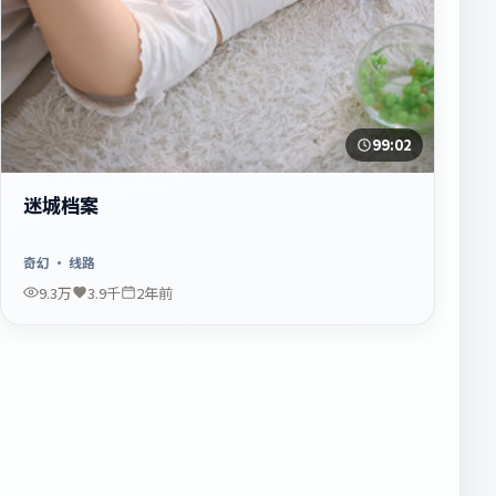
99:02
迷城档案
奇幻
· 线路
9.3万
3.9千
2年前