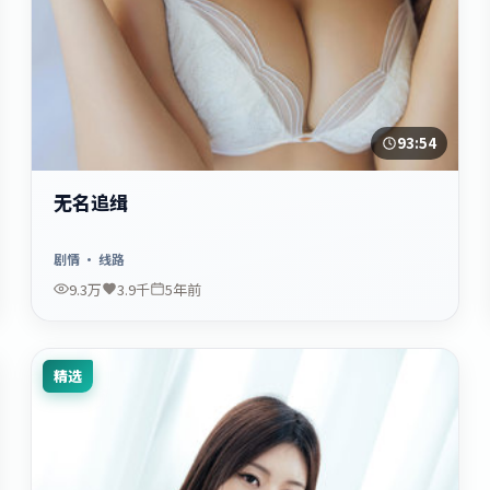
93:54
无名追缉
剧情
· 线路
9.3万
3.9千
5年前
精选