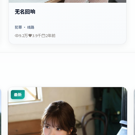
无名回响
犯罪
· 线路
9.2万
3.9千
2年前
最新