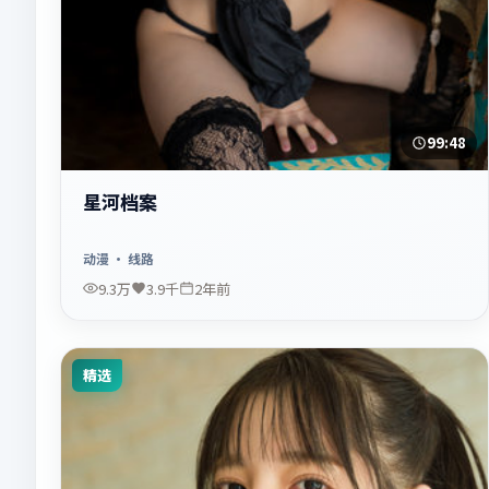
99:48
星河档案
动漫
· 线路
9.3万
3.9千
2年前
精选