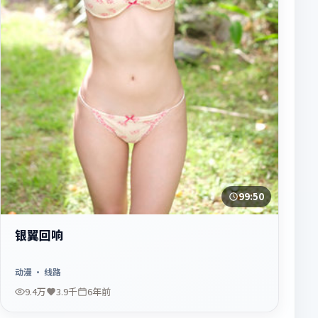
99:50
银翼回响
动漫
· 线路
9.4万
3.9千
6年前