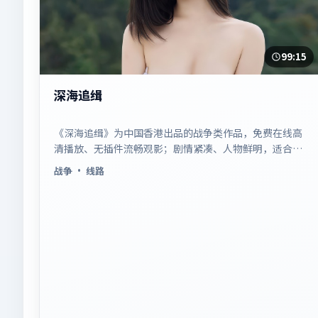
99:15
深海追缉
《深海追缉》为中国香港出品的战争类作品，免费在线高
清播放、无插件流畅观影；剧情紧凑、人物鲜明，适合休
闲一口气追看。
战争
· 线路