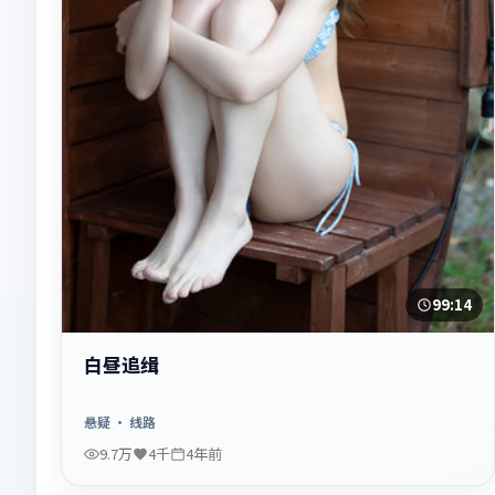
99:14
白昼追缉
悬疑
· 线路
9.7万
4千
4年前