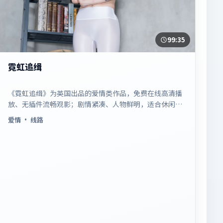
99:35
霓虹追缉
《霓虹追缉》为英国出品的爱情类作品，免费在线高清播
放、无插件流畅观影；剧情紧凑、人物鲜明，适合休闲一
口气追看。
爱情
· 线路