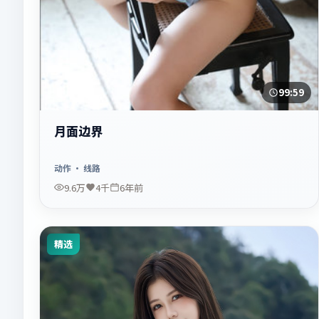
99:59
月面边界
动作
· 线路
9.6万
4千
6年前
精选