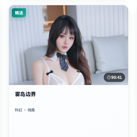
精选
90:41
雾岛边界
科幻
· 线路