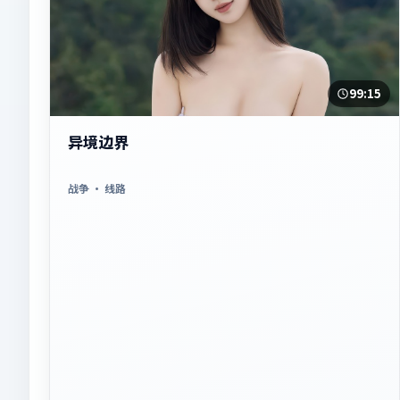
99:15
异境边界
战争
· 线路