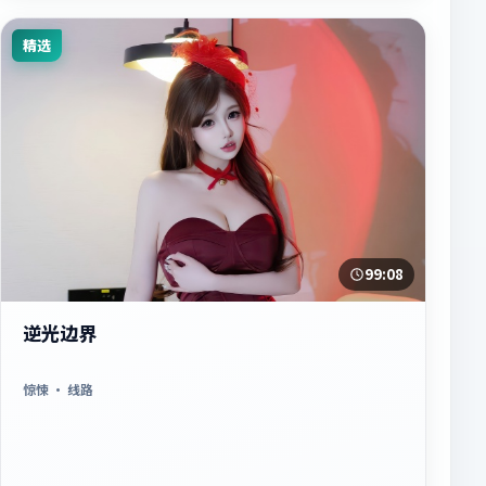
精选
99:08
逆光边界
惊悚
· 线路