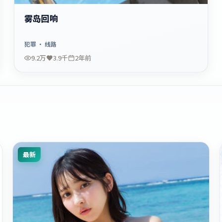
雾岛回响
犯罪
· 线路
9.2万
3.9千
2年前
最新