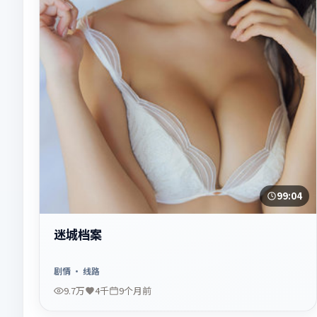
99:04
迷城档案
剧情
· 线路
9.7万
4千
9个月前