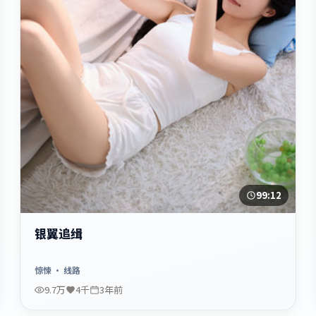
99:12
银翼追缉
惊悚
· 线路
9.7万
4千
3年前