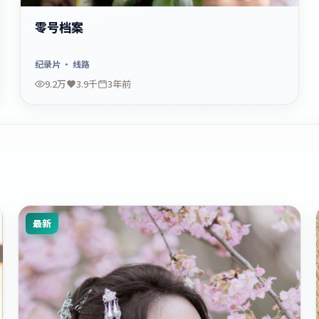
零号档案
纪录片
· 线路
9.2万
3.9千
3年前
最新