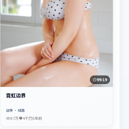
99:19
霓虹边界
战争
· 线路
9.7万
4千
5年前