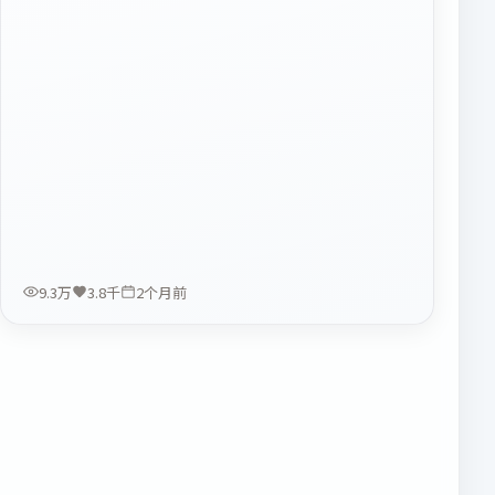
9.3万
3.8千
2个月前