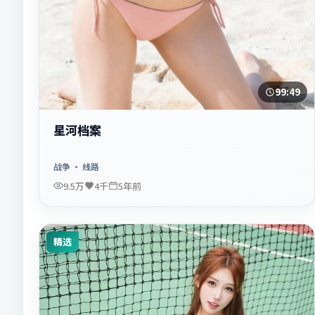
99:49
星河档案
战争
· 线路
9.5万
4千
5年前
精选