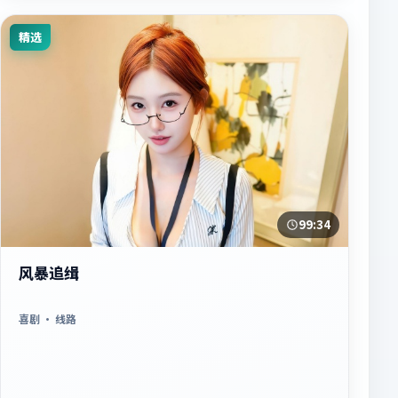
精选
99:34
风暴追缉
喜剧
· 线路