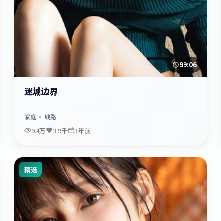
99:06
迷城边界
家庭
· 线路
9.4万
3.9千
3年前
精选