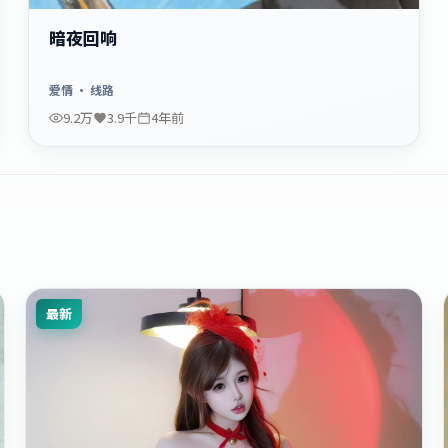
暗夜回响
爱情
· 线路
9.2万
3.9千
4年前
最新