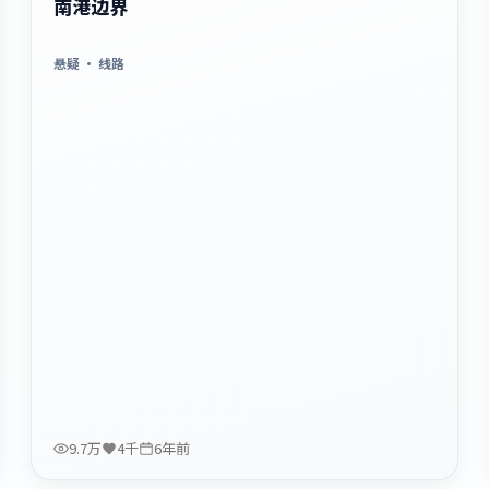
南港边界
悬疑
· 线路
9.7万
4千
6年前