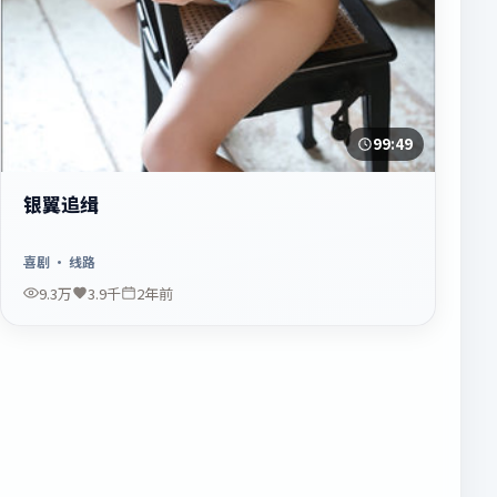
99:49
银翼追缉
喜剧
· 线路
9.3万
3.9千
2年前