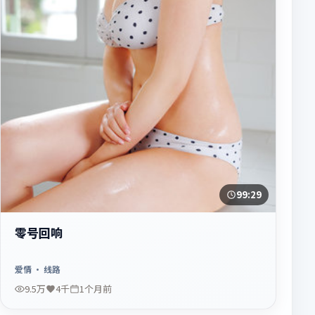
99:29
零号回响
爱情
· 线路
9.5万
4千
1个月前