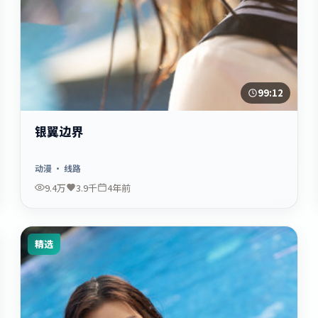
99:12
银翼边界
动漫
· 线路
9.4万
3.9千
4年前
精选