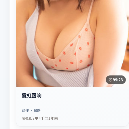
99:23
霓虹回响
动作
· 线路
9.8万
4千
1年前