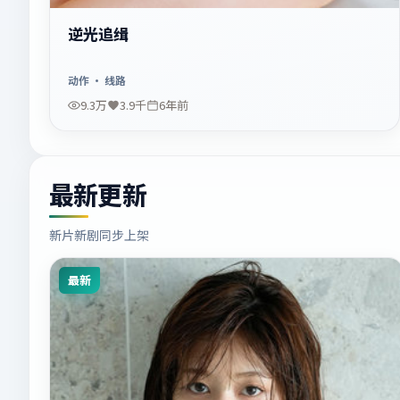
逆光追缉
动作
· 线路
9.3万
3.9千
6年前
最新更新
新片新剧同步上架
最新