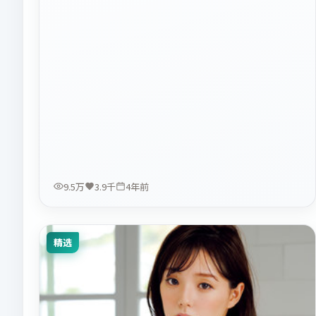
9.5万
3.9千
4年前
精选