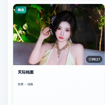
精选
99:17
天际档案
犯罪
· 线路