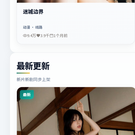
迷城边界
动漫
· 线路
9.4万
3.9千
1个月前
最新更新
新片新剧同步上架
最新