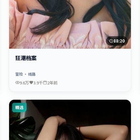
88:20
狂潮档案
冒险
· 线路
9.6万
3.9千
2年前
精选