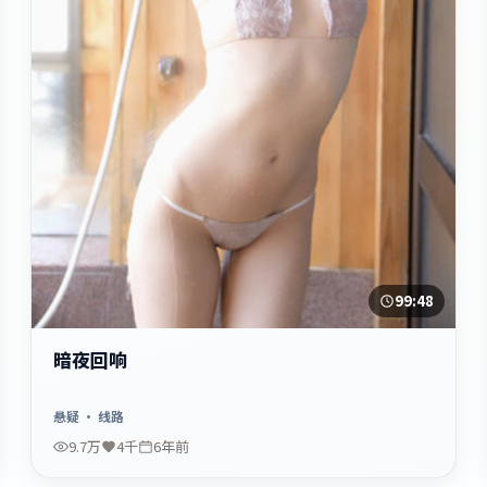
99:48
暗夜回响
悬疑
· 线路
9.7万
4千
6年前