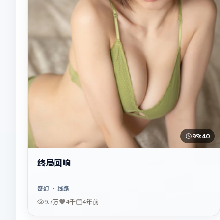
99:40
终局回响
奇幻
· 线路
9.7万
4千
4年前