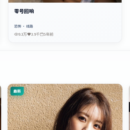
零号回响
恐怖
· 线路
9.3万
3.9千
5年前
最新