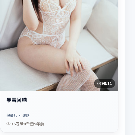
99:11
暴雪回响
纪录片
· 线路
9.6万
4千
5年前