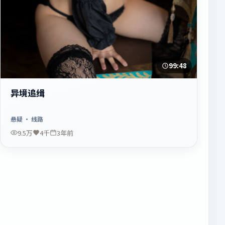
99:48
异境追缉
悬疑
· 线路
9.5万
4千
3年前