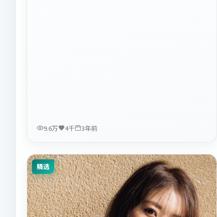
9.6万
4千
3年前
精选