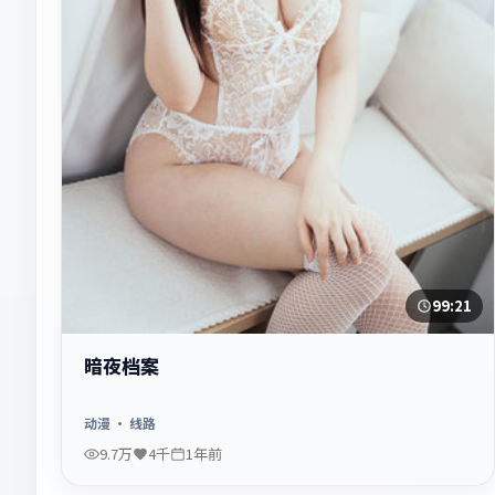
99:21
暗夜档案
动漫
· 线路
9.7万
4千
1年前