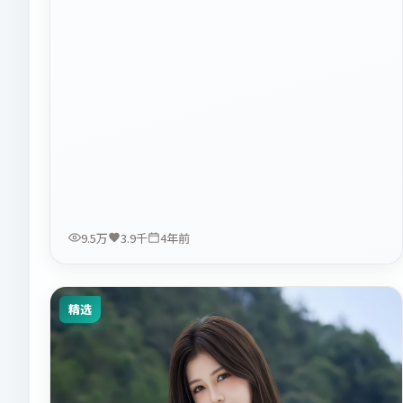
9.5万
3.9千
4年前
精选