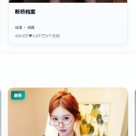
断桥档案
动漫
· 线路
8.9万
3.8千
3个月前
最新