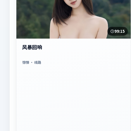
99:15
风暴回响
惊悚
· 线路