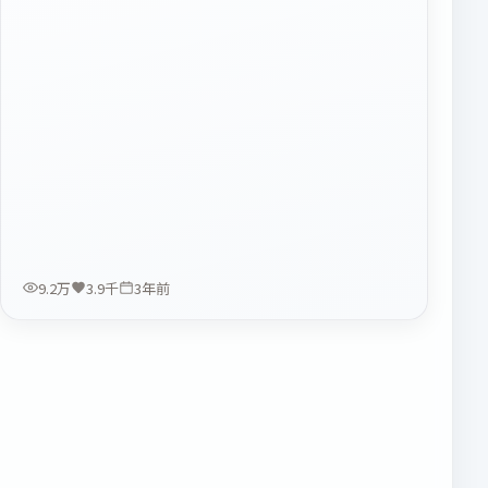
9.2万
3.9千
3年前