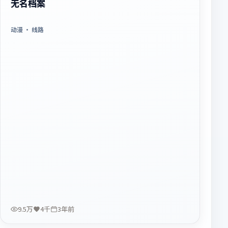
无名档案
动漫
· 线路
9.5万
4千
3年前