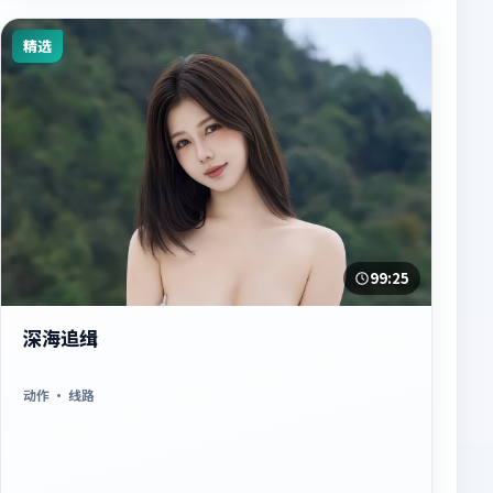
精选
99:25
深海追缉
动作
· 线路