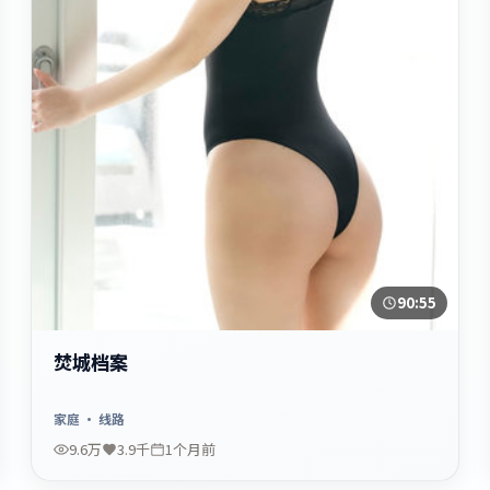
90:55
焚城档案
家庭
· 线路
9.6万
3.9千
1个月前