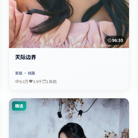
96:30
天际边界
家庭
· 线路
9.3万
3.9千
1年前
精选