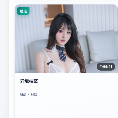
精选
99:41
异境档案
科幻
· 线路