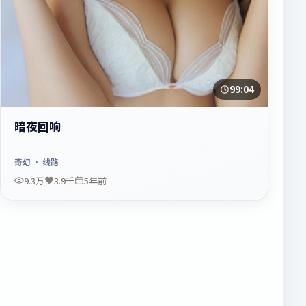
99:04
暗夜回响
奇幻
· 线路
9.3万
3.9千
5年前