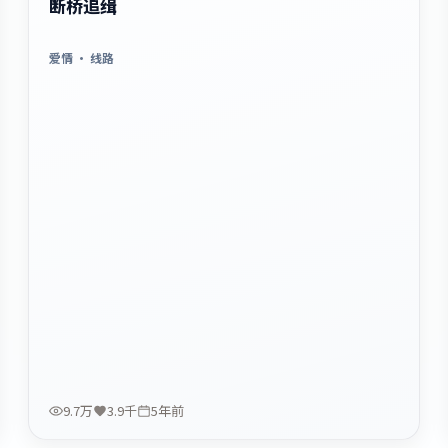
断桥追缉
爱情
· 线路
9.7万
3.9千
5年前