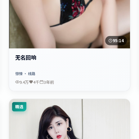
95:14
无名回响
惊悚
· 线路
9.4万
4千
3年前
精选