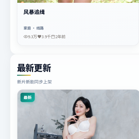
风暴追缉
家庭
· 线路
9.3万
3.9千
2年前
最新更新
新片新剧同步上架
最新