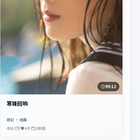
99:12
寒锋回响
奇幻
· 线路
9.7万
4千
3年前