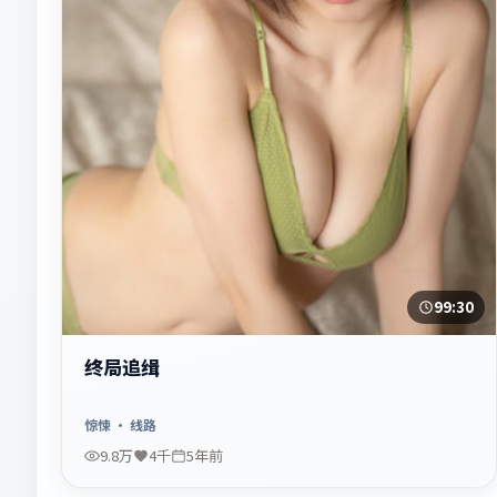
99:30
终局追缉
惊悚
· 线路
9.8万
4千
5年前