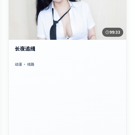
99:33
长夜追缉
动漫
· 线路