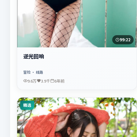
99:22
逆光回响
冒险
· 线路
9.6万
3.9千
6年前
精选