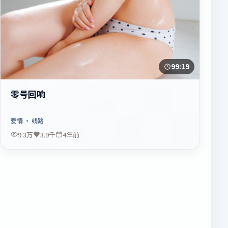
99:19
零号回响
爱情
· 线路
9.3万
3.9千
4年前