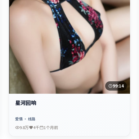
99:14
星河回响
爱情
· 线路
9.8万
4千
1个月前