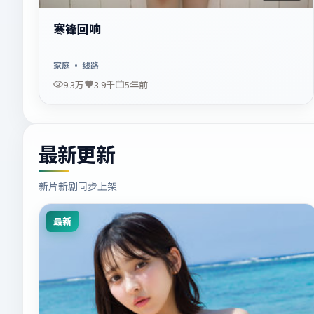
寒锋回响
家庭
· 线路
9.3万
3.9千
5年前
最新更新
新片新剧同步上架
最新