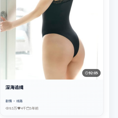
92:05
深海追缉
剧情
· 线路
9.5万
4千
5年前