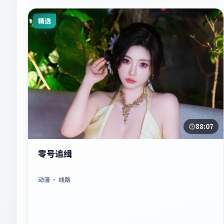
精选
88:07
零号追缉
动漫
· 线路