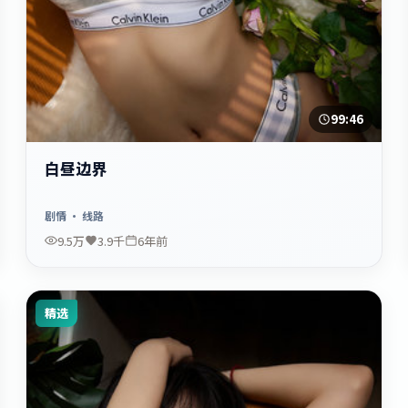
99:46
白昼边界
剧情
· 线路
9.5万
3.9千
6年前
精选