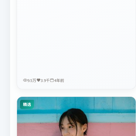
9.5万
3.9千
4年前
精选