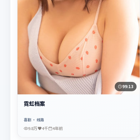
99:13
霓虹档案
喜剧
· 线路
9.8万
4千
4年前