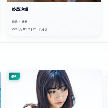
终局追缉
恐怖
· 线路
9.2万
3.9千
1个月前
最新