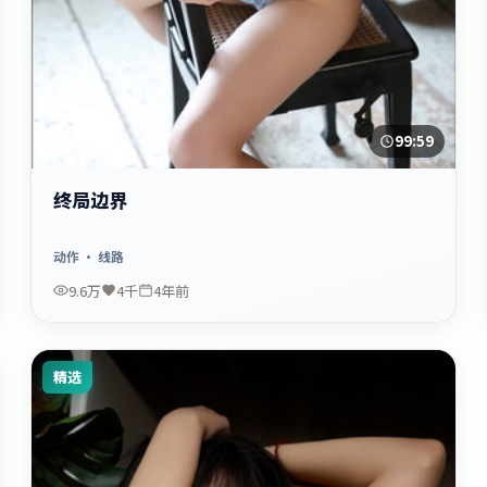
99:59
终局边界
动作
· 线路
9.6万
4千
4年前
精选