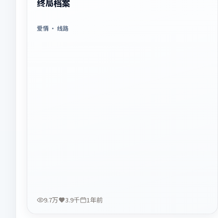
终局档案
爱情
· 线路
9.7万
3.9千
1年前