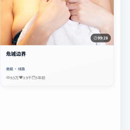
99:28
危城边界
悬疑
· 线路
9.5万
3.9千
5年前