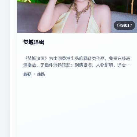
99:17
焚城追缉
《焚城追缉》为中国香港出品的悬疑类作品，免费在线高
清播放、无插件流畅观影；剧情紧凑、人物鲜明，适合休
闲一口气追看。
悬疑
· 线路