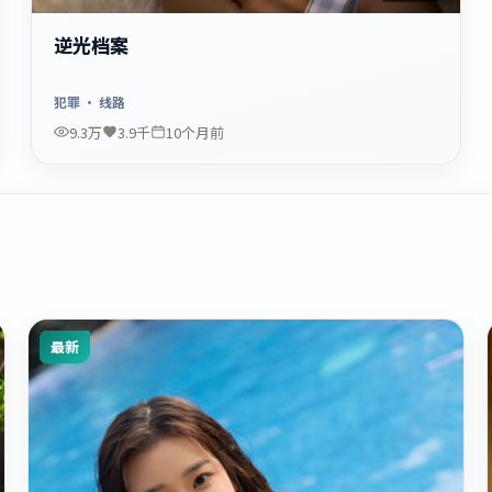
逆光档案
犯罪
· 线路
9.3万
3.9千
10个月前
最新