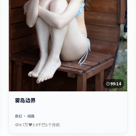
99:14
雾岛边界
奇幻
· 线路
9.7万
3.9千
1个月前