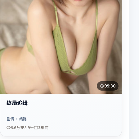
99:30
终局追缉
剧情
· 线路
9.6万
3.9千
3年前