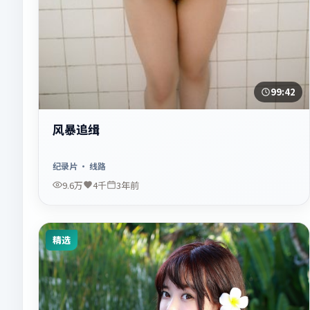
99:42
风暴追缉
纪录片
· 线路
9.6万
4千
3年前
精选