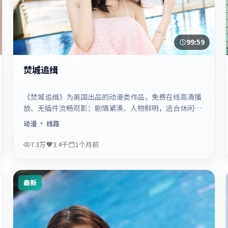
99:59
焚城追缉
《焚城追缉》为英国出品的动漫类作品，免费在线高清播
放、无插件流畅观影；剧情紧凑、人物鲜明，适合休闲一
口气追看。
动漫
· 线路
7.3万
3.4千
1个月前
最新