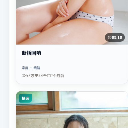
99:19
断桥回响
家庭
· 线路
9.5万
3.9千
7个月前
精选