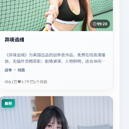
99:20
异境追缉
《异境追缉》为美国出品的战争类作品，免费在线高清播
放、无插件流畅观影；剧情紧凑、人物鲜明，适合休闲一
口气追看。
战争
· 线路
8.1万
3.7千
1个月前
最新