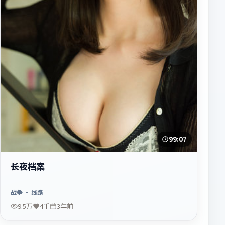
99:07
长夜档案
战争
· 线路
9.5万
4千
3年前