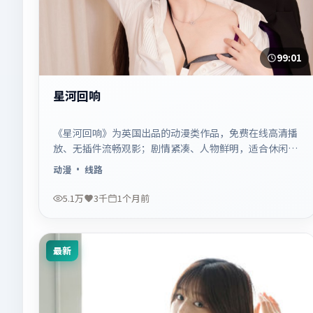
99:01
星河回响
《星河回响》为英国出品的动漫类作品，免费在线高清播
放、无插件流畅观影；剧情紧凑、人物鲜明，适合休闲一
口气追看。
动漫
· 线路
5.1万
3千
1个月前
最新