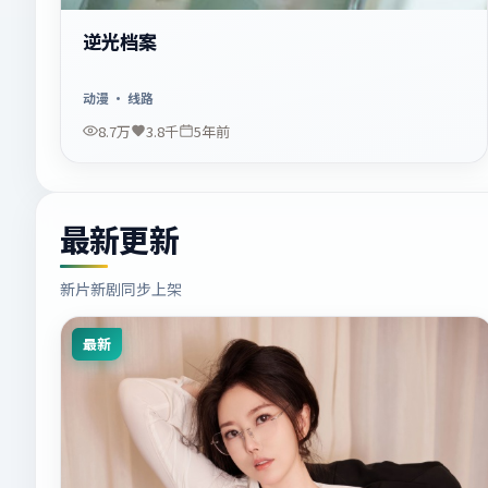
逆光档案
动漫
· 线路
8.7万
3.8千
5年前
最新更新
新片新剧同步上架
最新