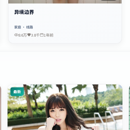
异境边界
家庭
· 线路
8.6万
3.8千
1年前
最新