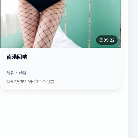
99:22
南港回响
战争
· 线路
9.2万
3.9千
11个月前