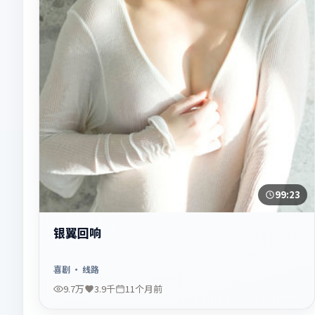
99:23
银翼回响
喜剧
· 线路
9.7万
3.9千
11个月前