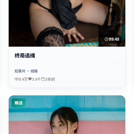
99:48
终局追缉
纪录片
· 线路
9.4万
3.9千
3年前
精选