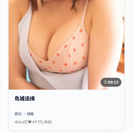
99:23
危城追缉
奇幻
· 线路
9.6万
4千
1年前